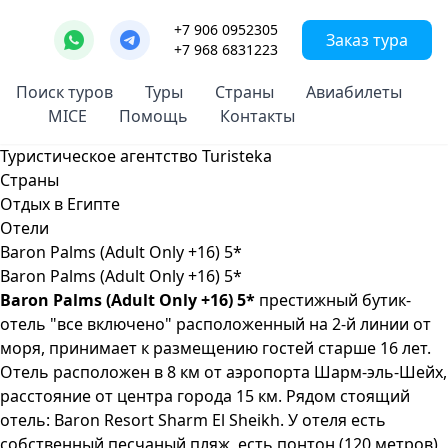
+7 906 0952305
Заказ тура
+7 968 6831223
Поиск туров
Туры
Страны
Авиабилеты
MICE
Помощь
Контакты
Туристическое агентство Turisteka
Страны
Отдых в Египте
Отели
Baron Palms (Adult Only +16) 5*
Baron Palms (Adult Only +16) 5*
Baron Palms (Adult Only +16) 5*
престижный бутик-
отель "все включено" расположенный на 2-й линии от
моря, принимает к размещению гостей старше 16 лет.
Отель расположен в 8 км от аэропорта Шарм-эль-Шейх,
расстояние от центра города 15 км. Рядом стоящий
отель: Baron Resort Sharm El Sheikh. У отеля есть
собственный песчаный пляж, есть понтон (120 метров),