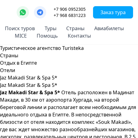
+7 906 0952305
Заказ тура
+7 968 6831223
Поиск туров
Туры
Страны
Авиабилеты
MICE
Помощь
Контакты
Туристическое агентство Turisteka
Страны
Отдых в Египте
Отели
Jaz Makadi Star & Spa 5*
Jaz Makadi Star & Spa 5*
Jaz Makadi Star & Spa 5*
Отель расположен в Мадинат
Макади, в 30 км от аэропорта Хургада, на второй
береговой линии и располагает всем необходимым для
идеального отдыха в Египте. В непосредственной
близости от отеля находится комплекс «Souk Makadi»,
где вас ждет множество разнообразнейших магазинов,
дискотек, развлекательных центров и ресторанов. В 2,5