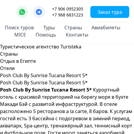
+7 906 0952305
Заказ тура
+7 968 6831223
Поиск туров
Туры
Страны
Авиабилеты
MICE
Помощь
Контакты
Туристическое агентство Turisteka
Страны
Отдых в Египте
Отели
Posh Club By Sunrise Tucana Resort 5*
Posh Club By Sunrise Tucana Resort 5*
Posh Club By Sunrise Tucana Resort 5*
Курортный
отель с красивой территорией на берегу моря в бухте
Макади Бэй с развитой инфраструктурой. В отеле
расположено 5 ресторанов a la carte, 8 баров. К услугам
гостей есть 3 бассейна с подогревом в зимний период,
аквапарк, Spa-центр, тренажёрный зал, теннисный корт
и футбольное поле. Гости могут заняться аэробикой