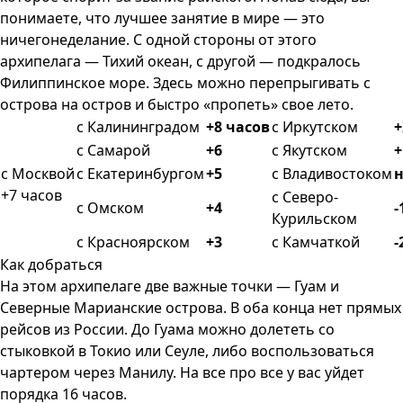
понимаете, что лучшее занятие в мире — это
ничегонеделание. С одной стороны от этого
архипелага — Тихий океан, с другой — подкралось
Филиппинское море. Здесь можно перепрыгивать с
острова на остров и быстро «пропеть» свое лето.
c Калининградом
+8 часов
c Иркутском
+
c Самарой
+6
c Якутском
+
c Москвой
c Екатеринбургом
+5
c Владивостоком
н
+7 часов
c Северо-
c Омском
+4
-
Курильском
c Красноярском
+3
c Камчаткой
-
Как добраться
На этом архипелаге две важные точки — Гуам и
Северные Марианские острова. В оба конца нет прямых
рейсов из России. До Гуама можно долететь со
стыковкой в Токио или Сеуле, либо воспользоваться
чартером через Манилу. На все про все у вас уйдет
порядка 16 часов.