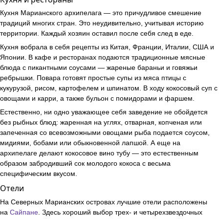
Кухня Марианского архипелага — это причудливое смешение
традиций многих стран. Это неудивительно, учитывая историю
территории. Каждый хозяин оставил после себя след в еде.
Кухня вобрала в себя рецепты из Китая, Франции, Италии, США и
Японии. В кафе и ресторанах подаются традиционные мясные
блюда с пикантными соусами — жареные бараньи и говяжьи
ребрышки. Повара готовят простые супы из мяса птицы с
кукурузой, рисом, картофелем и шпинатом. В ходу кокосовый суп с
овощами и карри, а также бульон с помидорами и фаршем.
Естественно, ни одно уважающее себя заведение не обойдется
без рыбных блюд: жаренная на углях, отварная, копченая или
запеченная со всевозможными овощами рыба подается соусом,
мидиями, бобами или обыкновенной лапшой. А еще на
архипелаге делают кокосовое вино тубу — это естественным
образом забродивший сок молодого кокоса с весьма
специфическим вкусом.
Отели
На Северных Марианских островах лучшие отели расположены
на
Сайпане
. Здесь хороший выбор трех- и четырехзвездочных