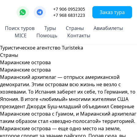
+7 906 0952305
Заказ тура
+7 968 6831223
Поиск туров
Туры
Страны
Авиабилеты
MICE
Помощь
Контакты
Туристическое агентство Turisteka
Страны
Марианские острова
Марианские острова
Марианский архипелаг — отпрыск американской
демократии. Этим островам всю жизнь не везло с
хозяевами. То Испания заберет их себе, то Германия, то
Япония. В итоге «любимый» многими жителями США
президент Джордж Буш-младший объединил Северные
Марианские острова с Гуамом, и Марианский архипелаг
таким образом стал «звездно-полосатой» территорией.
Марианские острова — еще одно место на земле,
которое спорит за звание райского. Попав сюда, вы