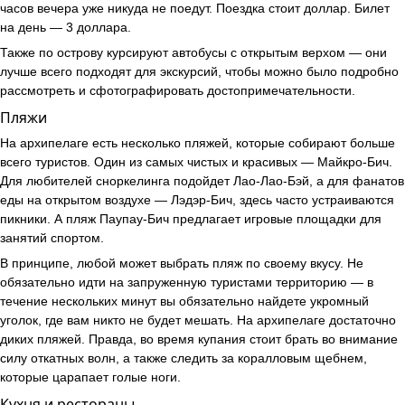
часов вечера уже никуда не поедут. Поездка стоит доллар. Билет
на день — 3 доллара.
Также по острову курсируют автобусы с открытым верхом — они
лучше всего подходят для экскурсий, чтобы можно было подробно
рассмотреть и сфотографировать достопримечательности.
Пляжи
На архипелаге есть несколько пляжей, которые собирают больше
всего туристов. Один из самых чистых и красивых — Майкро-Бич.
Для любителей сноркелинга подойдет Лао-Лао-Бэй, а для фанатов
еды на открытом воздухе — Лэдэр-Бич, здесь часто устраиваются
пикники. А пляж Паупау-Бич предлагает игровые площадки для
занятий спортом.
В принципе, любой может выбрать пляж по своему вкусу. Не
обязательно идти на запруженную туристами территорию — в
течение нескольких минут вы обязательно найдете укромный
уголок, где вам никто не будет мешать. На архипелаге достаточно
диких пляжей. Правда, во время купания стоит брать во внимание
силу откатных волн, а также следить за коралловым щебнем,
которые царапает голые ноги.
Кухня и рестораны